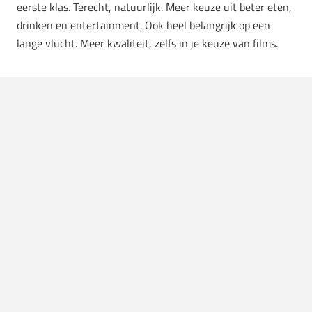
eerste klas. Terecht, natuurlijk. Meer keuze uit beter eten,
drinken en entertainment. Ook heel belangrijk op een
lange vlucht. Meer kwaliteit, zelfs in je keuze van films.
Eerste klas vliegen kan schelen in je
jetlag
Een nadeel waar je nog lang na je vlucht last van kan
hebben, is je
jetlag
. Goed kunnen rusten en slapen tijdens
je reis kan daarbij overigens aanzienlijk schelen. Als je
eerste klas vliegt, heb je hier dan ook alle ruimte én
privacy voor. Een groot voordeel waar je op de langere
termijn nog baat bij hebt.
A bit of hedonism a day…