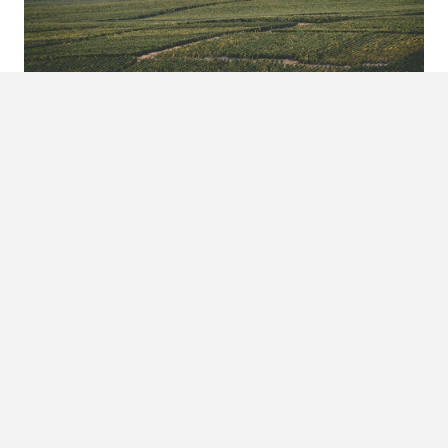
Foto: Bigstock
Châlons-en-Champagne
Het plaatsje ligt, zoals je al vermoedde, in de
champagnestreek in Frankrijk. Vanaf Épernay is het 45
minuten rijden. Het is niet de grootste stad, maar zeker
leuk om een dag van je champagneroadtrip door te
brengen. Je hebt er vele restaurants en
bezienswaardigheden zoals een oude circusschool en de
Notre-Dame-en-Vaux.
Bezoek de diepe wijnkelders van Joseph Perrier. Hier kom
je echt alles te weten over champagne. Het