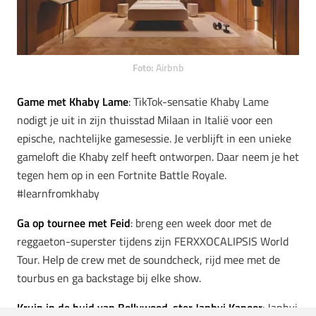
Foto:
Airbnb
Game met Khaby Lame
: TikTok-sensatie Khaby Lame
nodigt je uit in zijn thuisstad Milaan in Italië voor een
epische, nachtelijke gamesessie. Je verblijft in een unieke
gameloft die Khaby zelf heeft ontworpen. Daar neem je het
tegen hem op in een Fortnite Battle Royale.
#learnfromkhaby
Ga op tournee met Feid
: breng een week door met de
reggaeton-superster tijdens zijn FERXXOCALIPSIS World
Tour. Help de crew met de soundcheck, rijd mee met de
tourbus en ga backstage bij elke show.
Kruip in de huid van Bollywood-ster Janhvi Kapoor
: Janhvi