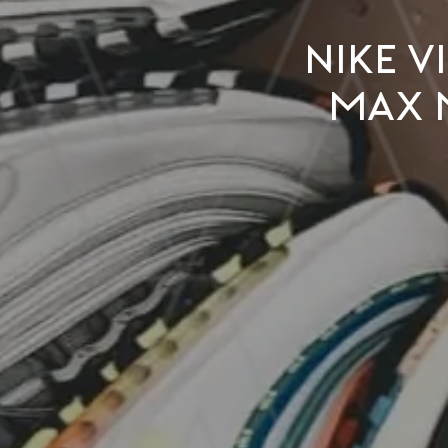
Nike v
Max m