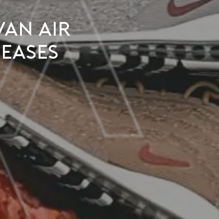
van Air
leases