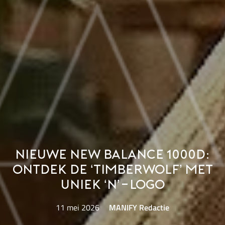
Nieuwe New Balance 1000D:
Ontdek de ‘Timberwolf’ met
uniek ‘N’-logo
11 mei 2026
MANIFY Redactie