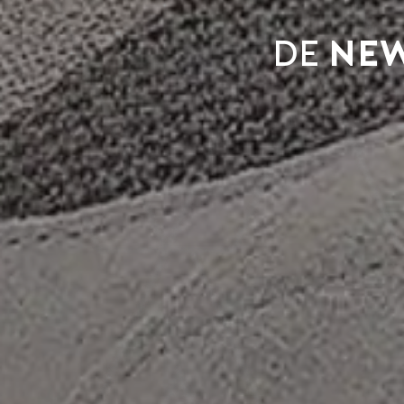
De
New