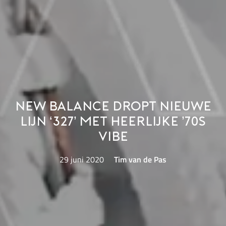
New Balance dropt nieuwe
lijn ‘327’ met heerlijke ’70s
vibe
29 juni 2020
Tim van de Pas