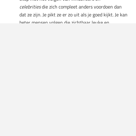
celebrities
die zich compleet anders voordoen dan
dat ze zijn. Je pikt ze er zo uit als je goed kijkt. Je kan
beter mensen volgen die zichtbaar leuke en
persoonlijke content delen en dat als inspiratie zien;
Vind een hobby waar jij jezelf helemaal in kunt
verliezen. Op een positieve manier natuurlijk.
Hierdoor ben je minder vaak bezig met je lichaam en
afvallen;
Praat erover praten met je maten en vrienden.