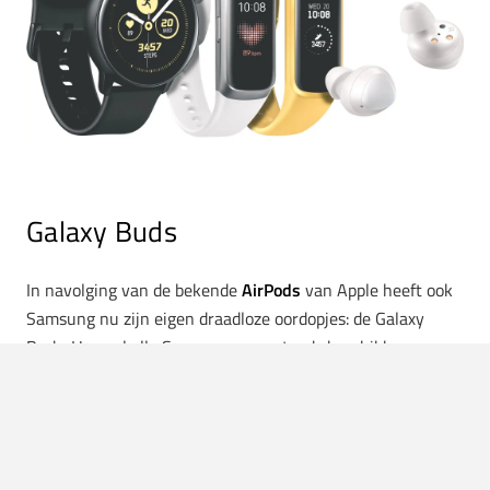
Galaxy Buds
In navolging van de bekende
AirPods
van Apple heeft ook
Samsung nu zijn eigen draadloze oordopjes: de Galaxy
Buds. Hoewel alle Samsungs nog steeds beschikken over
een normale koptelefoonaansluiting, zie je de draadloze
oordopjes steeds vaker. De Galaxy Buds hebben, wanneer
ze volledig opgeladen zijn, genoeg stroom om zes uur lang
muziek te luisteren. Je laadt ze binnen vijftien minuten op
voor weer twee uur luisterplezier.