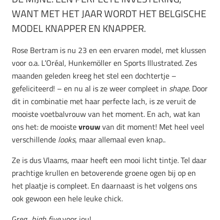
WANT MET HET JAAR WORDT HET BELGISCHE
MODEL KNAPPER EN KNAPPER.
Rose Bertram is nu 23 en een ervaren model, met klussen
voor o.a. L’Oréal, Hunkemöller en Sports Illustrated. Zes
maanden geleden kreeg het stel een dochtertje –
gefeliciteerd! – en nu al is ze weer compleet in
shape
. Door
dit in combinatie met haar perfecte lach, is ze veruit de
mooiste voetbalvrouw van het moment. En ach, wat kan
ons het: de mooiste
vrouw
van dit moment! Met heel veel
verschillende
looks
, maar allemaal even knap..
Ze is dus Vlaams, maar heeft een mooi licht tintje. Tel daar
prachtige krullen en betoverende groene ogen bij op en
het plaatje is compleet. En daarnaast is het volgens ons
ook gewoon een hele leuke chick.
Greg,
high five
voor jou!