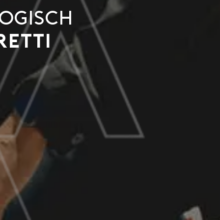
logisch
retti