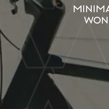
Minima
wond