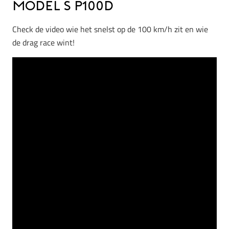
Model S p100d
Check de video wie het snelst op de 100 km/h zit en wie
de drag race wint!