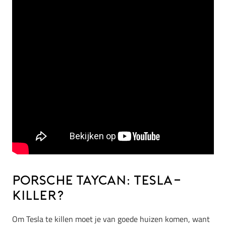
Porsche Taycan: Tesla-
killer?
Om Tesla te killen moet je van goede huizen komen, want