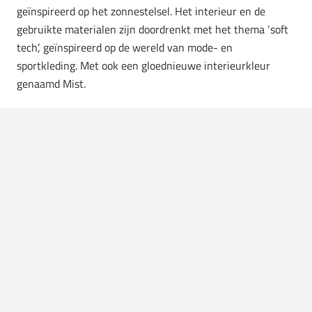
geïnspireerd op het zonnestelsel. Het interieur en de
gebruikte materialen zijn doordrenkt met het thema ‘soft
tech’, geïnspireerd op de wereld van mode- en
sportkleding. Met ook een gloednieuwe interieurkleur
genaamd Mist.
Voor het interieur heeft Polestar een
monomateriaalbenadering toegepast. Dit is een
innovatieve aanpak die voor het eerst werd
geïntroduceerd in het elektrische roadster-concept in
2022. Deze benadering betekent dat alle lagen van
specifieke onderdelen zijn vervaardigd uit hetzelfde
basismateriaal. Dit verhoogt niet alleen de efficiëntie,
maar maakt ook een effectiever recyclageproces mogelijk.
De stof is gemaakt van gerecycled polyester in
samenwerking met leveranciers en de Zweedse School
voor Textiel (Borås Textilhögskolan) is gefabriceerd.