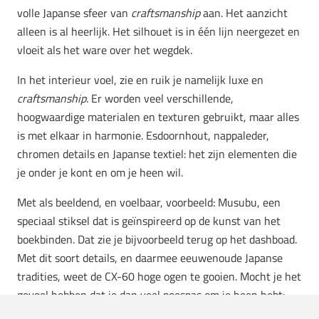
volle Japanse sfeer van
craftsmanship
aan. Het aanzicht
alleen is al heerlijk. Het silhouet is in één lijn neergezet en
vloeit als het ware over het wegdek.
In het interieur voel, zie en ruik je namelijk luxe en
craftsmanship.
Er worden veel verschillende,
hoogwaardige materialen en texturen gebruikt, maar alles
is met elkaar in harmonie. Esdoornhout, nappaleder,
chromen details en Japanse textiel: het zijn elementen die
je onder je kont en om je heen wil.
Met als beeldend, en voelbaar, voorbeeld: Musubu, een
speciaal stiksel dat is geïnspireerd op de kunst van het
boekbinden. Dat zie je bijvoorbeeld terug op het dashboad.
Met dit soort details, en daarmee eeuwenoude Japanse
tradities, weet de CX-60 hoge ogen te gooien. Mocht je het
gevoel hebben dat je dan veel poespas om je heen hebt:
nope. Integendeel, zelfs. Het interieur van Mazda draait