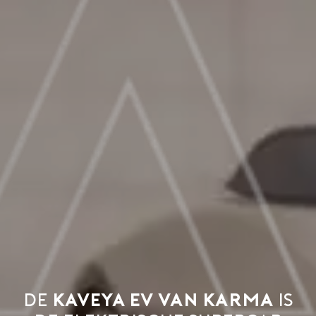
De
Kaveya EV van Karma
is