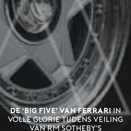
De ‘Big Five’ van Ferrari
in
volle glorie tijdens veiling
van RM Sotheby’s