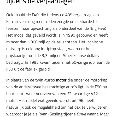
tijdens de verjaardagen
e
Ook maakt de F40, die tijdens de 40
verjaardag van
Ferrari voor nog meer reden zorgde om keiharde te
feesten, haar opwachting als onderdeel van de ‘Big Five’.
Het model dat geveild wordt is in 1990 gebouwd en heeft
minder dan 1.000 mijl op de teller staan. Het iconische
ontwerp is ook nog in tiptop staat, waardoor het
prijskaartje rond de 3,3 miljoen Amerikaanse dollars
bedraagt. In 1995 kwam tijdens het 50-jarige jubileum de
F50 uit de fabriek gerold.
In plaats van de twin-turbo
motor
die onder de motorkap
van de andere twee beestachtige auto’s ligt, is de F50 op
haar beurt weer voorzien van een
F1
-waardige V12-
motor. Het model wat geveild wordt, uit ’96, heeft
natuurlijk ook de mogelijkheid om het dak te verwijderen
waardoor je je als Ryan-Gosling tijdens
Drive
waant. Maar