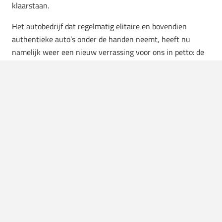
klaarstaan.
Het autobedrijf dat regelmatig elitaire en bovendien
authentieke auto’s onder de handen neemt, heeft nu
namelijk weer een nieuw verrassing voor ons in petto: de
‘Pacco Gara’
Ferrari
Testa Rossa J. Spoiler: de naam is bijna
langer dan de auto zelf. Afijn, wie het kleine niet eert, is
het grote niet weerd hé. En met de Pacco Gara is er meer
dan genoeg te waarderen.
The Little Car Company maakt schaalmodellen (op zo’n
75%) van Ferrari en deze variant op de Ferrari 250 Testa
Rossa is ongekend. Je kunt zo’n 80 km/h halen en het
wagentje is 3,10 meter lang. We worden al heel erg blij
van de zogeheten ‘rolkooi’ die aan de Testa Rossa J. heeft
toegevoegd. Check
hier
alles over de mini-Ferrari.