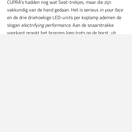
CUPRA’s hadden nog wat Seat-trekjes, maar die zijn
vakkundig van de hand gedaan.
Het is serieus
in your face
en de drie driehoekige LED-units per koplamp ademen de
slogan
electrifying performance.
Aan de snaarstrakke
voorkant pronkt het bronzen logo trots op de borst, uh
neus, en
blend
goed in één van de matte exterieurkleuren.
Daarnaast komen beide modellen in twee plug-in hybride-
varianten met een
1.5 TSI benzinemotor en een
elektromotor..
Er is keuze uit twee vermogensvarianten:
150 kW/204 pk of 200 kW/272 pk.
De elektrische range
tikt door het
nieuwe 19,7 kWh lithium-ion accupakket m
ruim boven de 100 kilometer aan en je wordt altijd
verwelkomd met een geprojecteerd CUPRA-logo op de
grond.