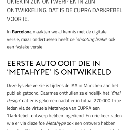
UNIEK IN ZIJN ONTWERP ÉN IN ZIJN
ONTWIKKELING. DAT IS DE CUPRA DARKREBEL
VOOR JE.
In
Barcelona
maakten we al kennis met de digitale
versie, maar ondertussen heeft de ‘
shooting brake
‘ ook
een fysieke versie.
Eerste auto ooit die in
‘Metahype’ is ontwikkeld
Deze fysieke versie is tijdens de IAA in München aan het
publiek getoond. Daarmee onthullen ze eindelijk het ‘
final
design
‘ dat er is gekomen nadat er in totaal 270.000 Tribe-
leden via de virtuele Metahype van CUPRA een
‘DarkRebel’-ontwerp hebben ingediend. En drie keer raden
wie er via diezelfde
Metahype
ook een ontwerp hebben