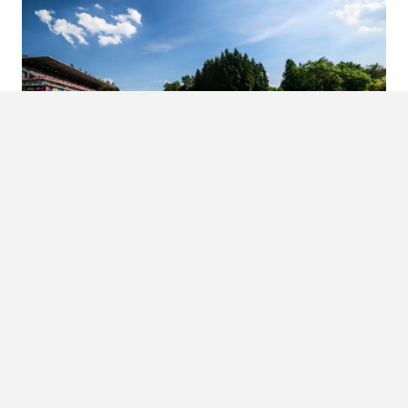
DE DROOM: 24 UUR LANG NAAR
PONY CARS KIJKEN
Wat doe je als gek bent van auto’s? Juist, dan ga je naar
een 24-uurs race. Om zo inderdaad een volle dag en
nacht naar auto’s te…