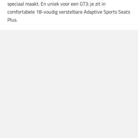
speciaal maakt. En uniek voor een GT3: je zit in
comfortabele 18-voudig verstelbare Adaptive Sports Seats
Plus.
De kleine details zijn talrijk en doordacht: Union Jack-
vlaggen subtiel verwerkt in de zonnekleppen, het Earls
Court 51-logo gestikt in de hoofdsteunen, en een Reutter-
geïnspireerd embleem op de achtergrille, dat knipoogt naar
de carrosseriebouwer die de originele 356 vormgaf. Als
koper krijg je bovendien een Porsche Design chronograaf,
een Night Green lederen weekendtas, een 1:18
schaalmodel en een boek over de totstandkoming van deze
bijzondere auto mee. Een compleet pakket voor de echte
liefhebber.