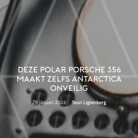
Deze Polar Porsche 356
maakt zelfs Antarctica
onveilig
29 januari 2022
Teun Ligtenberg