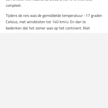
compleet.
Tijdens de reis was de gemiddelde temperatuur -17 graden
Celsius, met windstoten tot 140 km/u. En dan te
bedenken dat het zomer was op het continent. Niet
bepaald het klimaat voor een zonvakantie, maar het doel
is behaald.
Het hoger gelegen doel
Het is Renee natuurlijk om het racen te doen, maar het
hogere doel is het uitbannen van kinderprostitutie uit de
wereld. Haar doel met deze rally was het inzamelen van
een miljoen dollar voor de steun tegen de barbaarse
kinderhandel. Via hun
Facebook-pagina
vind je meer
informatie en kun je doneren om het doel te bereiken.