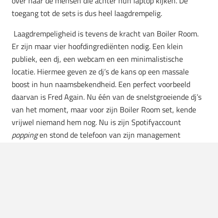
over naar de mensen die achter hun laptop kijken. De
toegang tot de sets is dus heel laagdrempelig.
Laagdrempeligheid is tevens de kracht van Boiler Room.
Er zijn maar vier hoofdingrediënten nodig. Een klein
publiek, een dj, een webcam en een minimalistische
locatie. Hiermee geven ze dj’s de kans op een massale
boost in hun naamsbekendheid. Een perfect voorbeeld
daarvan is Fred Again. Nu één van de snelstgroeiende dj’s
van het moment, maar voor zijn Boiler Room set, kende
vrijwel niemand hem nog. Nu is zijn
Spotifyaccount
popping
en stond de telefoon van zijn management
roodgloeiend voor allerlei boekingen. Dat is de kracht van
Boiler Room: een
community
die het mogelijk maakt om je
talent te
showcasen
en waar ze zich echt kunnen
onderscheiden.
LAAGDREMPELIGHEID IS DE