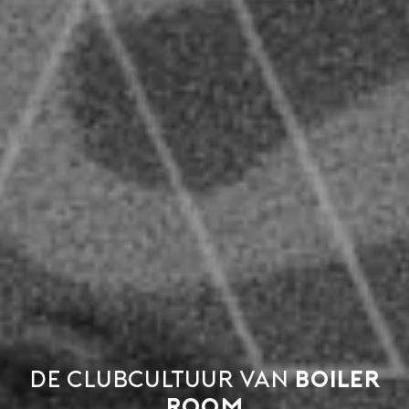
De clubcultuur van
Boiler
Room