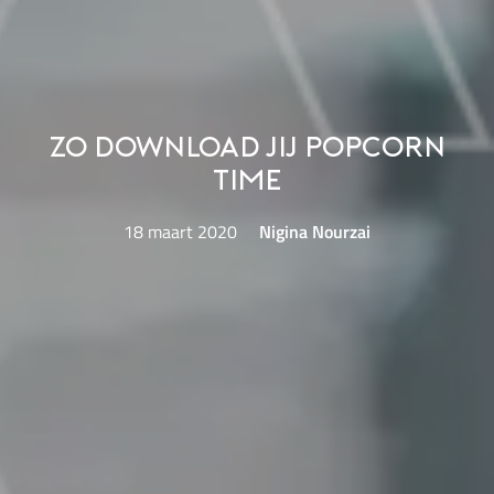
Zo download jij Popcorn
Time
18 maart 2020
Nigina Nourzai