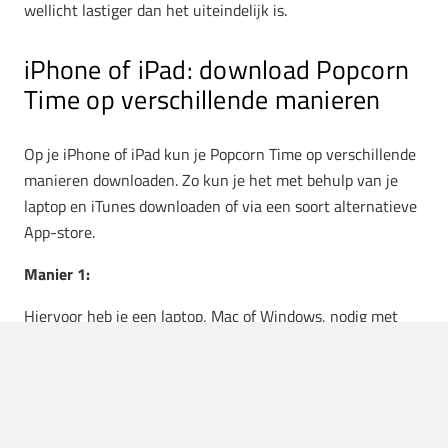
wellicht lastiger dan het uiteindelijk is.
iPhone of iPad: download Popcorn
Time op verschillende manieren
Op je iPhone of iPad kun je Popcorn Time op verschillende
manieren downloaden. Zo kun je het met behulp van je
laptop en iTunes downloaden of via een soort alternatieve
App-store.
Manier 1:
Hiervoor heb je een laptop, Mac of Windows, nodig met
iTunes. En een kabeltje.
Je begint met het downloaden van ‘iOS installer’ van
Popcorn Time
hier
. Je opent deze
installer
dan eerst op je
PC om vervolgens via iTunes het bestand op je iPhone of