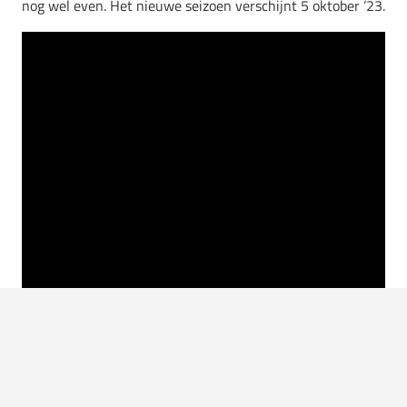
nog wel even. Het nieuwe seizoen verschijnt 5 oktober ’23.