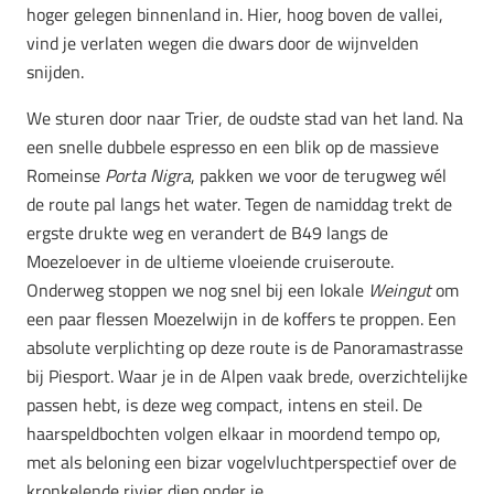
hoger gelegen binnenland in. Hier, hoog boven de vallei,
vind je verlaten wegen die dwars door de wijnvelden
snijden.
We sturen door naar Trier, de oudste stad van het land. Na
een snelle dubbele espresso en een blik op de massieve
Romeinse
Porta Nigra
, pakken we voor de terugweg wél
de route pal langs het water. Tegen de namiddag trekt de
ergste drukte weg en verandert de B49 langs de
Moezeloever in de ultieme vloeiende cruiseroute.
Onderweg stoppen we nog snel bij een lokale
Weingut
om
een paar flessen Moezelwijn in de koffers te proppen. Een
absolute verplichting op deze route is de Panoramastrasse
bij Piesport. Waar je in de Alpen vaak brede, overzichtelijke
passen hebt, is deze weg compact, intens en steil. De
haarspeldbochten volgen elkaar in moordend tempo op,
met als beloning een bizar vogelvluchtperspectief over de
kronkelende rivier diep onder je.