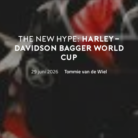
The new hype:
Harley-
Davidson Bagger World
Cup
29 juni 2026
Tommie van de Wiel