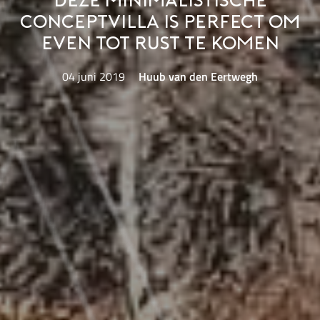
Deze minimalistische
conceptvilla is perfect om
even tot rust te komen
04 juni 2019
Huub van den Eertwegh