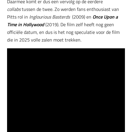
Daarmee komt er dus een vervolg op de eerdere
collabs
tussen de twee. Zo werden fans enthousiast van
Pitts rol in
Inglourious Basterds
(2009) en
Once Upon a
Time in Hollywood
(2019). De film zelf heeft nog geen
officiële datum, en dus is het nog speculatie voor de film
die in 2025 volle zalen moet trekken.