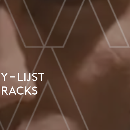
y-lijst
tracks