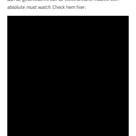
absolute
must watch
. Check hem hier: