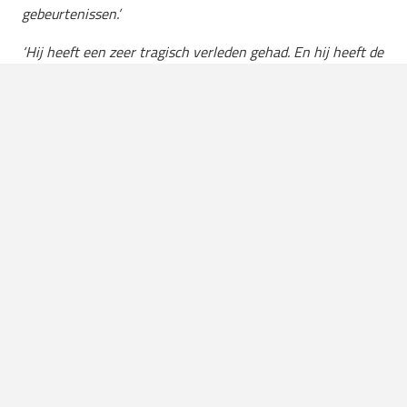
gebeurtenissen.’
‘Hij heeft een zeer tragisch verleden gehad. En hij heeft de
gezichtstatoeages genomen als een soort wedergeboorte.
Dat is eigenlijk iets wat ik me dan ook afvroeg bij Grand
Theft Auto VI. De serie staat bekend om satire, waarvan
niet alles even goed is verouderd. Ik vraag me af of dat
“Florida Man” archetype een uitdaging voor hen zal zijn om
grappen over te maken zonder dat het exploiterend
aanvoelt tegelijkertijd.’