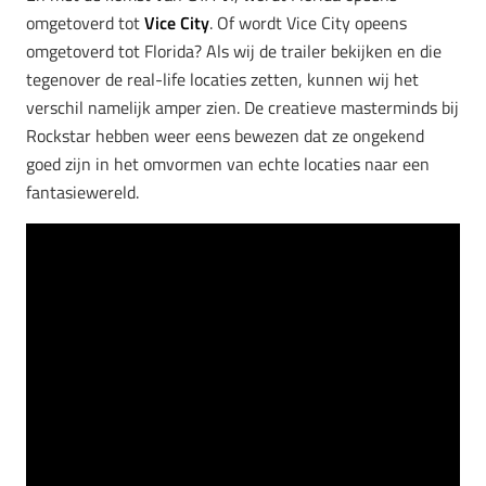
omgetoverd tot
Vice City
. Of wordt Vice City opeens
omgetoverd tot Florida? Als wij de trailer bekijken en die
tegenover de real-life locaties zetten, kunnen wij het
verschil namelijk amper zien. De creatieve masterminds bij
Rockstar hebben weer eens bewezen dat ze ongekend
goed zijn in het omvormen van echte locaties naar een
fantasiewereld.