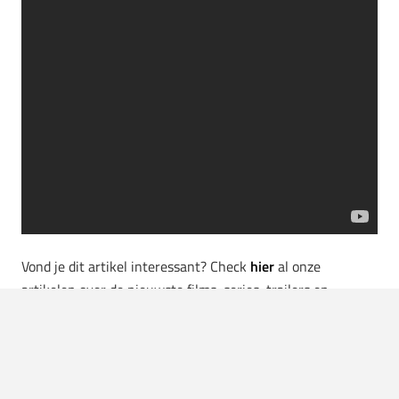
Vond je dit artikel interessant? Check
hier
al onze
artikelen over de nieuwste films, series, trailers en
teasers.
Source:
Apple TV+