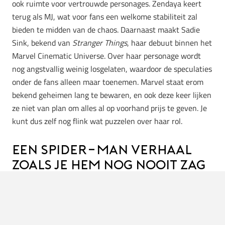
ook ruimte voor vertrouwde personages. Zendaya keert
terug als MJ, wat voor fans een welkome stabiliteit zal
bieden te midden van de chaos. Daarnaast maakt Sadie
Sink, bekend van
Stranger Things
, haar debuut binnen het
Marvel Cinematic Universe. Over haar personage wordt
nog angstvallig weinig losgelaten, waardoor de speculaties
onder de fans alleen maar toenemen. Marvel staat erom
bekend geheimen lang te bewaren, en ook deze keer lijken
ze niet van plan om alles al op voorhand prijs te geven. Je
kunt dus zelf nog flink wat puzzelen over haar rol.
Een Spider-Man verhaal
zoals je hem nog nooit zag
Waar eerdere Spider-Man-films zich vaak richtten op
schoolperikelen, relaties en Peters zoektocht naar zijn plek
in de wereld, oogt
Brand New Day
een stuk serieuzer en