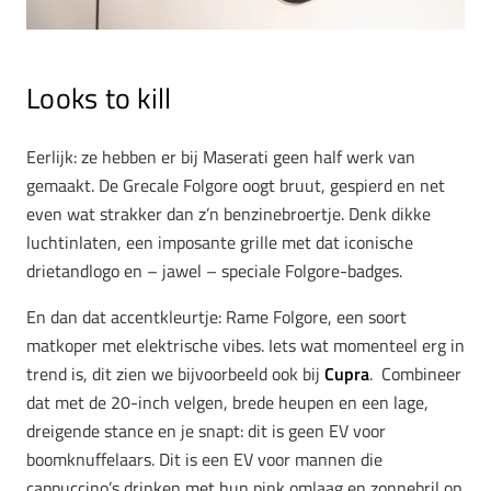
Looks to kill
Eerlijk: ze hebben er bij Maserati geen half werk van
gemaakt. De Grecale Folgore oogt bruut, gespierd en net
even wat strakker dan z’n benzinebroertje. Denk dikke
luchtinlaten, een imposante grille met dat iconische
drietandlogo en – jawel – speciale Folgore-badges.
En dan dat accentkleurtje:
Rame Folgore
, een soort
matkoper met elektrische vibes. Iets wat momenteel erg in
trend is, dit zien we bijvoorbeeld ook bij
Cupra
. Combineer
dat met de 20-inch velgen, brede heupen en een lage,
dreigende stance en je snapt: dit is geen EV voor
boomknuffelaars. Dit is een EV voor mannen die
cappuccino’s drinken met hun pink omlaag en zonnebril op