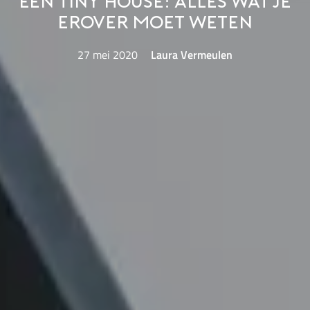
Een tiny house: alles wat je
erover moet weten
27 mei 2020
Laura Vermeulen