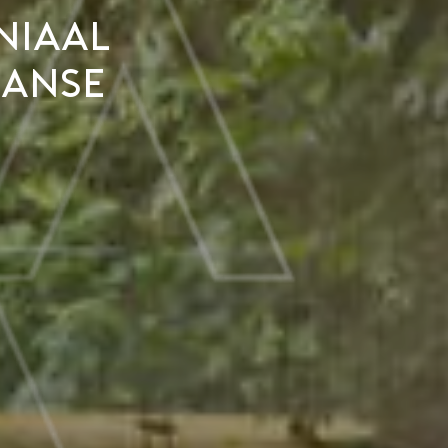
eniaal
aanse