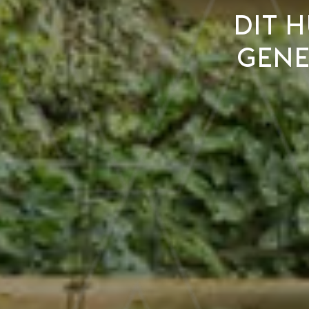
Dit h
gene