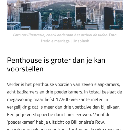
Foto ter illustratie, check onderaan het artikel de video.
Foto:
freddie marriage | Unsplash
Penthouse is groter dan je kan
voorstellen
Verder is het penthouse voorzien van zeven slaapkamers,
acht badkamers en drie poederkamers. In totaal beslaat de
megawoning maar liefst 17.500 vierkante meter. In
vergelijking: dat is meer dan drie voetbalvelden bij elkaar.
Een potje verstoppertje duurt hier eeuwen. Vanaf de
‘poederkamer’ heb je uitzicht op Billionaire’s Row,
waardoor je ook nog eens kan stunten op de rijke mensen