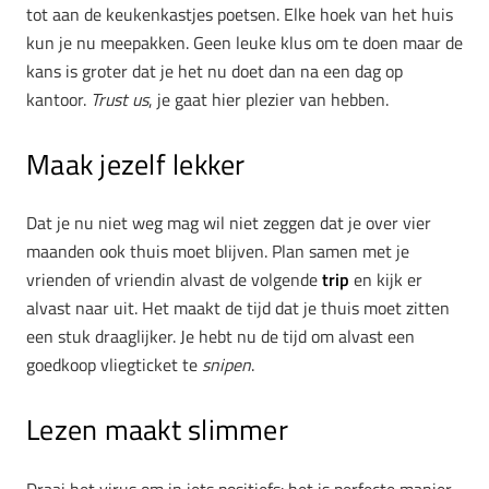
tot aan de keukenkastjes poetsen. Elke hoek van het huis
kun je nu meepakken. Geen leuke klus om te doen maar de
kans is groter dat je het nu doet dan na een dag op
kantoor.
Trust us
, je gaat hier plezier van hebben.
Maak jezelf lekker
Dat je nu niet weg mag wil niet zeggen dat je over vier
maanden ook thuis moet blijven. Plan samen met je
vrienden of vriendin alvast de volgende
trip
en kijk er
alvast naar uit. Het maakt de tijd dat je thuis moet zitten
een stuk draaglijker. Je hebt nu de tijd om alvast een
goedkoop vliegticket te
snipen
.
Lezen maakt slimmer
Draai het virus om in iets positiefs: het is perfecte manier