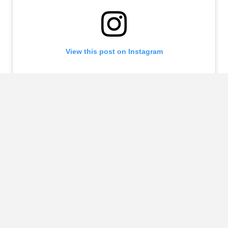
View this post on Instagram
A post shared by Jessy Hartel (@jessyhartel)