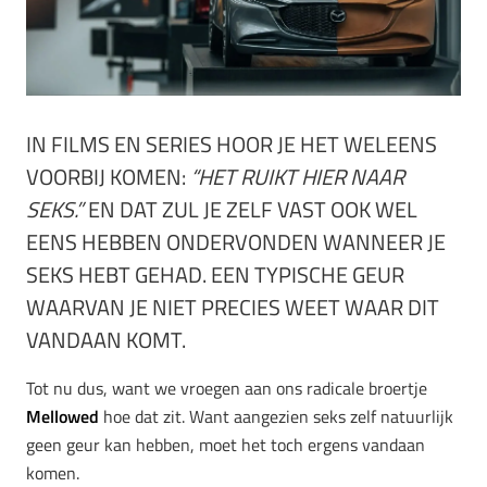
IN FILMS EN SERIES HOOR JE HET WELEENS
VOORBIJ KOMEN:
“HET RUIKT HIER NAAR
SEKS.”
EN DAT ZUL JE ZELF VAST OOK WEL
EENS HEBBEN ONDERVONDEN WANNEER JE
SEKS HEBT GEHAD. EEN TYPISCHE GEUR
WAARVAN JE NIET PRECIES WEET WAAR DIT
VANDAAN KOMT.
Tot nu dus, want we vroegen aan ons radicale broertje
Mellowed
hoe dat zit. Want aangezien seks zelf natuurlijk
geen geur kan hebben, moet het toch ergens vandaan
komen.