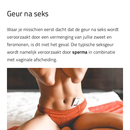
Geur na seks
Waar je misschien eerst dacht dat de geur na seks wordt
veroorzaakt door een vermenging van jullie zweet en
feromonen, is dit niet het geval. Die typische seksgeur
wordt namelijk veroorzaakt door
sperma
in combinatie
met vaginale afscheiding.