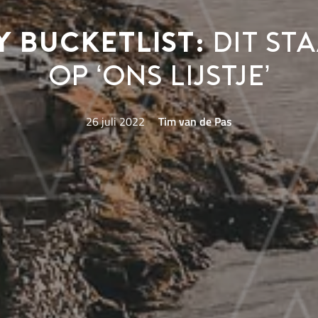
 Bucketlist:
dit st
op ‘ons lijstje’
26 juli 2022
Tim van de Pas