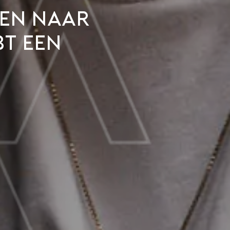
gen naar
bt een