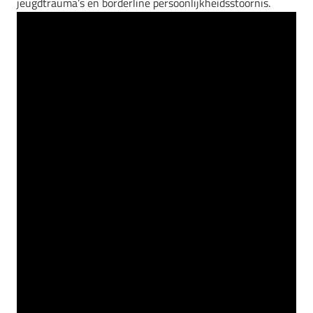
jeugdtrauma’s en borderline persoonlijkheidsstoornis.