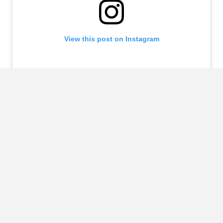
View this post on Instagram
A post shared by Adrian Baias (@adrianbaias)