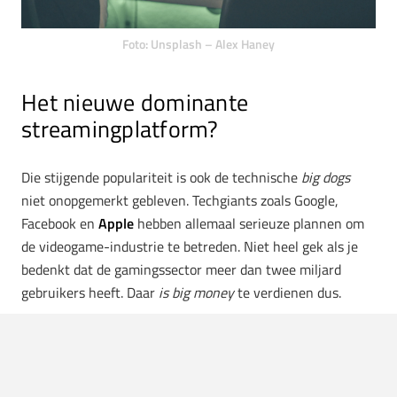
Foto: Unsplash – Alex Haney
Het nieuwe dominante
streamingplatform?
Die stijgende populariteit is ook de technische
big dogs
niet onopgemerkt gebleven. Techgiants zoals Google,
Facebook en
Apple
hebben allemaal serieuze plannen om
de videogame-industrie te betreden. Niet heel gek als je
bedenkt dat de gamingssector meer dan twee miljard
gebruikers heeft. Daar
is big money
te verdienen dus.
Games zijn tegenwoordig, zoals je nu wel door zal hebben,
veel meer dan alleen gamen: het is een culturele
verzamelplek aan het worden voor de nieuwe generatie.