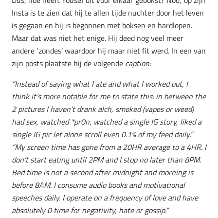
Insta is te zien dat hij te allen tijde nuchter door het leven
is gegaan en hij is begonnen met boksen en hardlopen.
Maar dat was niet het enige. Hij deed nog veel meer
andere ‘zondes’ waardoor hij maar niet fit werd. In een van
zijn posts plaatste hij de volgende
caption:
“Instead of saying what I ate and what I worked out, I
think it’s more notable for me to state this: in between the
2 pictures I haven’t drank alch, smoked (vapes or weed)
had sex, watched *pr0n, watched a single IG story, liked a
single IG pic let alone scroll even 0.1% of my feed daily.”
“My screen time has gone from a 20HR average to a 4HR. I
don’t start eating until 2PM and I stop no later than 8PM.
Bed time is not a second after midnight and morning is
before 8AM. I consume audio books and motivational
speeches daily. I operate on a frequency of love and have
absolutely 0 time for negativity, hate or gossip.”