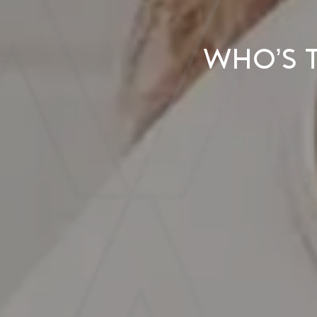
Who’s 