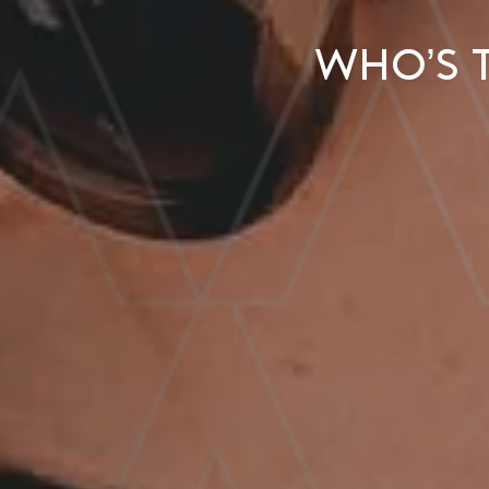
Who’s 