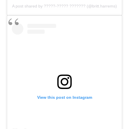
A post shared by ?????-????? ??????? (@britt.harrems)
View this post on Instagram