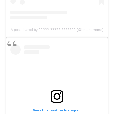
A post shared by ?????-????? ??????? (@britt.harrems)
View this post on Instagram