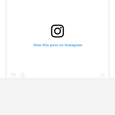
View this post on Instagram
A post shared by ?????-????? ??????? (@britt.harrems)