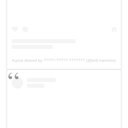
A post shared by ?????-????? ??????? (@britt.harrems)