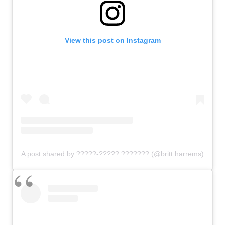
View this post on Instagram
A post shared by ?????-????? ??????? (@britt.harrems)