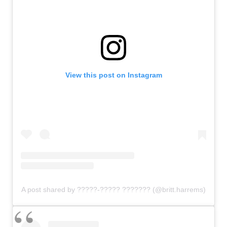
View this post on Instagram
A post shared by ?????-????? ??????? (@britt.harrems)