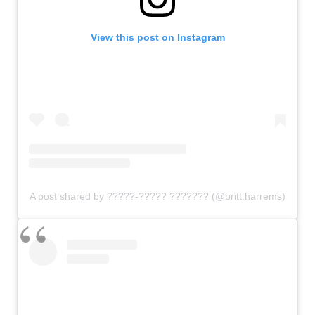
View this post on Instagram
A post shared by ?????-????? ??????? (@britt.harrems)